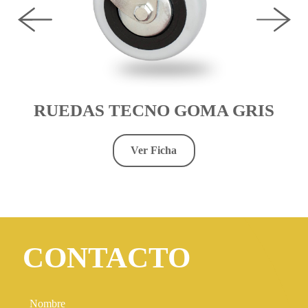
Previous
Next
S
RUEDAS TECNO GOMA GRIS
R
Ver Ficha
CONTACTO